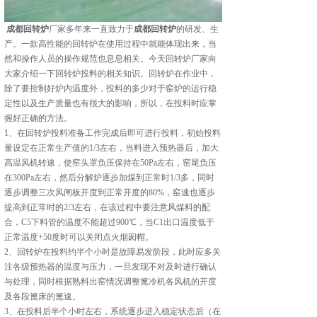
成都回转炉
厂家多年来一直致力于
成都回转炉
的研发、生
产。一款高性能的回转炉在使用过程中就能体现出来，当
然和操作人员的操作规范也息息相关。今天回转炉厂家向
大家介绍一下回转炉投料的相关知识。回转炉在作业中，
除了要控制好炉内温度外，投料的多少对于窑炉的运行稳
定性以及生产质量也有很大的影响，所以，在投料时应掌
握好正确的方法。
1、在回转炉投料准备工作完成后即可进行投料，初始投料
量设定在正常生产值的1/3左右，当料进入预热器后，加大
高温风机转速，使窑头罩负压保持在50Pa左右，窑尾负压
在300Pa左右，然后分解炉逐步加煤到正常时1/3多，同时
逐步调整三次风闸板开度到正常开度的80%，窑速也逐步
提高到正常时的2/3左右，在该过程中要注意风煤料的配
合，C5下料管的温度不能超过900℃，当C1出口温度低于
正常温度+50度时可以关闭点火烟囱帽。
2、回转炉在投料约半个小时是故障易发阶段，此时应多关
注各级预热器的温度与压力，一旦发现不对及时进行确认
与处理，同时根据熟料出窑情况调整篦冷机各风机的开度
及各段篦床的篦速。
3、在投料后半个小时左右，系统逐步进入稳定状态后（在