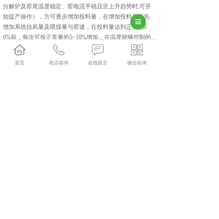
分解炉及窑尾温度稳定、窑电流平稳且呈上升趋势时,可开
始提产操作），方可逐步增加投料量，在增加投料量前先
增加系统拉风量及喂煤量与窑速，在投料量达到正常的8
0%前，每次可按正常量的5~10%增加，在温度能够控制的
情况下可控制较快的加产速度。待二三次风温稳定到正常
温度后再逐步增加喂料量（每次按3~5%，当然风煤料的配
首页
电话咨询
在线留言
微信咨询
合必须做到）到正常值。
回转炉厂家提醒投料过多或者过少，都会影响到它的
正常运行稳定性，所以操作窑炉一定要前对其相关说明书
进行了解，掌握好正确的投料方法技巧。
成都磷酸铁锂煅烧炉哪家实惠？成都硅碳负极包覆设备哪
家好？成都回转炉怎么样？中建材(陕西)新材料装备有限
公司专业提供成都磷酸铁锂煅烧炉,成都硅碳负极包覆设备,
成都回转炉,成都气相沉积炉,
相关标签：
回转炉厂家
,
回转炉
,
回转炉价格
,
上一条：
成都磷酸铁锂煅烧炉基本情况介绍
下一条：
什么是成都箱式炉