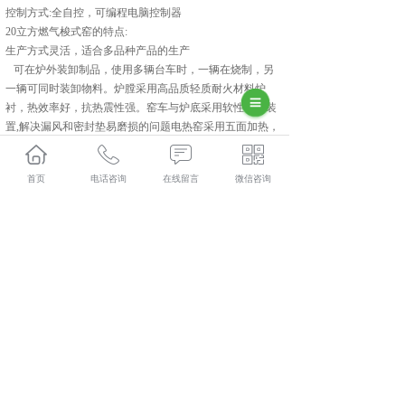
控制方式:全自控，可编程电脑控制器
20立方燃气梭式窑的特点:
生产方式灵活，适合多品种产品的生产
可在炉外装卸制品，使用多辆台车时，一辆在烧制，另
一辆可同时装卸物料。炉膛采用高品质轻质耐火材料炉
衬，热效率好，抗热震性强。窑车与炉底采用软性密封装
置,解决漏风和密封垫易磨损的问题电热窑采用五面加热，
炉内温度均匀，温差小。燃气窑采用全自控方式，操作简
易，安全性高。PID全自动控制，温控精度高炉膛尺寸可
首页
电话咨询
在线留言
微信咨询
跟据客户需求定制。
相关标签：
上一条：
成都实验室气氛保护回转炉
下一条：
成都连续式气氛回转炉
365系统