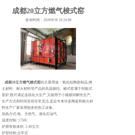
成都20立方燃气梭式窑
发布时间：2020/8/18 16:24:08
成都20立方燃气梭式窑
的主要用途：氧化铝陶瓷制品;稀
土材料、耐火材料等产品的高温烧结。梭式窑属于间歇式
窑炉,既可满足连续化大生产,又能用于小规模间断性生产,
生产方式和时间安排非常灵活,是近年来许多陶瓷和耐火材
料生产厂家采用较多的热工设备。
加热方式:电、天然气、液化石油气
温度控制: 1750C
炉膛有效体积: 2-40立方
炉型结构:台车式