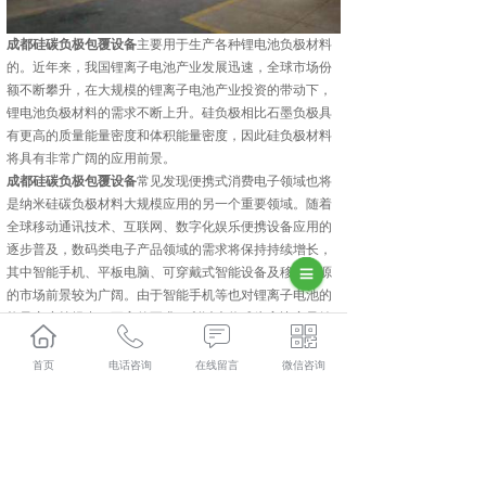
成都硅碳负极包覆设备
主要用于生产各种锂电池负极材料
的。近年来，我国锂离子电池产业发展迅速，全球市场份
额不断攀升，在大规模的锂离子电池产业投资的带动下，
锂电池负极材料的需求不断上升。硅负极相比石墨负极具
有更高的质量能量密度和体积能量密度，因此硅负极材料
将具有非常广阔的应用前景。
成都硅碳负极包覆设备
常见发现便携式消费电子领域也将
是纳米硅碳负极材料大规模应用的另一个重要领域。随着
全球移动通讯技术、互联网、数字化娱乐便携设备应用的
逐步普及，数码类电子产品领域的需求将保持持续增长，
其中智能手机、平板电脑、可穿戴式智能设备及移动电源
的市场前景较为广阔。由于智能手机等也对锂离子电池的
能量密度等提出了更高的要求，所以也将成为高比容量纳
米硅碳负极材料的广阔市场。
成都磷酸铁锂煅烧炉哪家实惠？成都硅碳负极包覆设备哪
首页
电话咨询
在线留言
微信咨询
家好？成都回转炉怎么样？中建材(陕西)新材料装备有限
公司专业提供成都磷酸铁锂煅烧炉,成都硅碳负极包覆设备,
成都回转炉,成都气相沉积炉,
相关标签：
硅碳负极包覆设备
,
回转炉
,