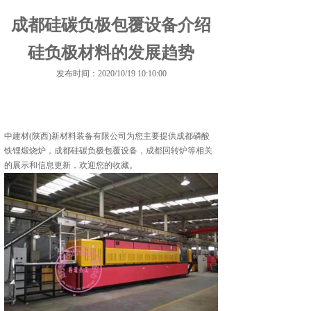
成都硅碳负极包覆设备介绍
硅负极材料的发展趋势
发布时间：2020/10/19 10:10:00
中建材(陕西)新材料装备有限公司为您主要提供
成都磷酸
铁锂煅烧炉
，成都硅碳负极包覆设备，成都回转炉等相关
的展示和信息更新，欢迎您的收藏。